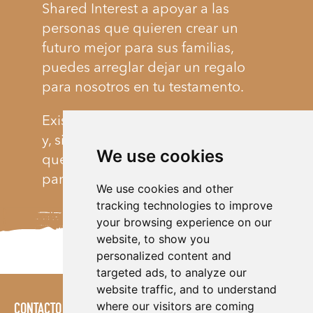
Shared Interest a apoyar a las
personas que quieren crear un
futuro mejor para sus familias,
puedes arreglar dejar un regalo
para nosotros en tu testamento.
Existen muchas formas de hacerlo
y, sin importar lo grande o pequeño
We use cookies
que sea, el valor será invaluable
para la próxima generación.
We use cookies and other
tracking technologies to improve
your browsing experience on our
website, to show you
personalized content and
targeted ads, to analyze our
website traffic, and to understand
where our visitors are coming
CONTACTO
POLÍTICAS
ÁREA DE PRENSA
PUBLICACIONES