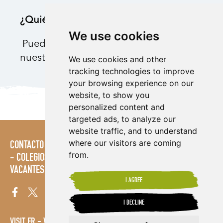
¿Quiénes son nuestros socios?
We use cookies
Puedes leer sobre nuestros socios en
nuestro Informe de Impacto aquí.
We use cookies and other
tracking technologies to improve
your browsing experience on our
website, to show you
personalized content and
targeted ads, to analyze our
website traffic, and to understand
where our visitors are coming
CONTACTO
POLÍTICAS
ÁREA DE PRENSA
PUBLICACIONES
from.
COLEGIOS
MAPA DEL SITIO
TÉRMINOS & CONDICIONES
VACANTES
I AGREE
I DECLINE
VISIT FR
VISIT ES