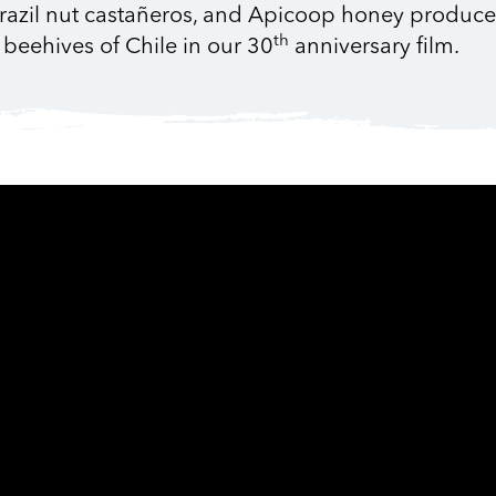
azil nut castañeros, and Apicoop honey producers
th
 beehives of Chile in our 30
anniversary film.