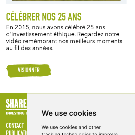
CÉLÉBRER NOS 25 ANS
En 2015, nous avons célébré 25 ans
d'investissement éthique. Regardez notre
vidéo remémorant nos meilleurs moments
au fil des années.
VISIONNER
We use cookies
CONTACT
STRATÉGIES
ESPACE MULTIMÉDIA
We use cookies and other
PUBLICATIONS
LES ÉTABLISSEMENTS D'ENSEIGNEMENT
tracking technologies to improve